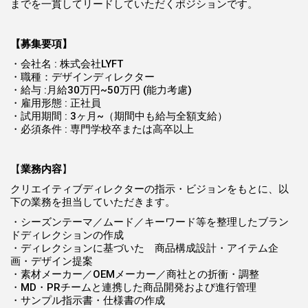
までを一貫してリードしていただくポジションです。
【募集要項】
・会社名 : 株式会社LYFT
・職種：デザインディレクター
・給与 :月給30万円~50万円 (能力考慮)
・雇用形態 : 正社員
・試用期間 : 3ヶ月~（期間中も給与全額支給）
・必須条件 : 専門学校卒または高卒以上
【
業務内容
】
クリエイティブディレクターの指示・ビジョンをもとに、以
下の業務を担当していただきます。
・シーズンテーマ／ムード／キーワード等を整理したブラン
ドディレクションの作成
・ディレクションに基づいた 商品構成設計・アイテム企
画・デザイン提案
・素材メーカー／OEMメーカー／商社との折衝・調整
・MD・PRチームと連携した商品開発および進行管理
・サンプル指示書・仕様書の作成